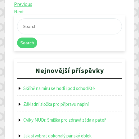
Navigace
Previous
Previous
Post
Next
Next
pro
Post
příspěvek
Search
Nejnovější příspěvky
Skříně na míru se hodí i pod schodiště
Základní složka pro přípravu náplní
Cviky MUDr. Smíška pro zdravá záda a páteř
Jak si vybrat dokonalý pánský oblek