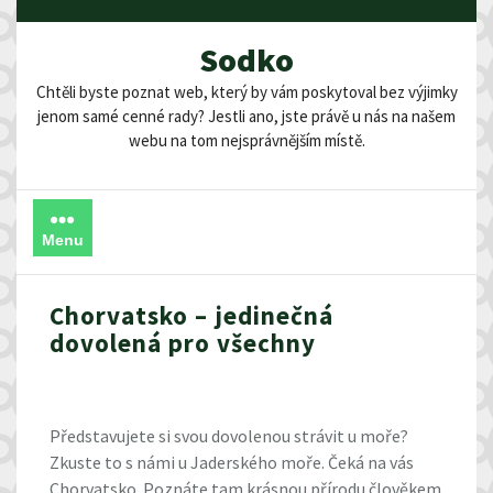
Skip
to
Sodko
content
Chtěli byste poznat web, který by vám poskytoval bez výjimky
jenom samé cenné rady? Jestli ano, jste právě u nás na našem
webu na tom nejsprávnějším místě.
Menu
Chorvatsko – jedinečná
dovolená pro všechny
Představujete si svou dovolenou strávit u moře?
Zkuste to s námi u Jaderského moře. Čeká na vás
Chorvatsko. Poznáte tam krásnou přírodu člověkem