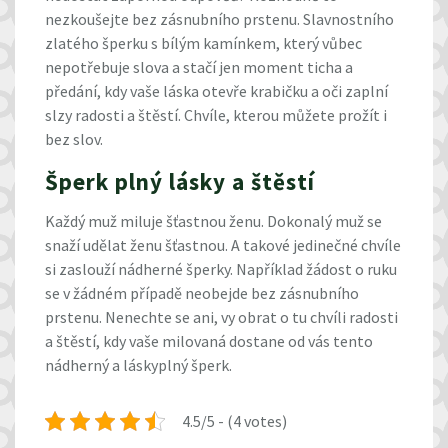
nezkoušejte bez
zásnubního prstenu
. Slavnostního
zlatého šperku s bílým kamínkem, který vůbec
nepotřebuje slova a stačí jen moment ticha a
předání, kdy vaše láska otevře krabičku a oči zaplní
slzy radosti a štěstí. Chvíle, kterou můžete prožít i
bez slov.
Šperk plný lásky a štěstí
Každý muž miluje šťastnou ženu. Dokonalý muž se
snaží udělat ženu šťastnou. A takové jedinečné chvíle
si zaslouží nádherné šperky. Například žádost o ruku
se v žádném případě neobejde bez zásnubního
prstenu. Nenechte se ani, vy obrat o tu chvíli radosti
a štěstí, kdy vaše milovaná dostane od vás tento
nádherný a láskyplný šperk.
4.5/5 - (4 votes)