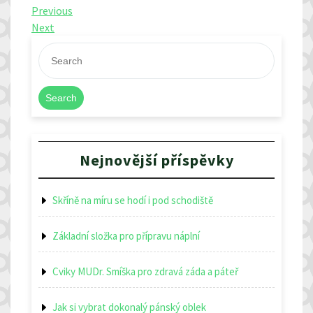
Navigace
Previous
Previous
Post
Next
Next
pro
Post
příspěvek
Search
Nejnovější příspěvky
Skříně na míru se hodí i pod schodiště
Základní složka pro přípravu náplní
Cviky MUDr. Smíška pro zdravá záda a páteř
Jak si vybrat dokonalý pánský oblek