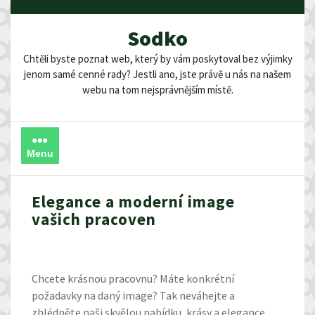
Skip
to
Sodko
content
Chtěli byste poznat web, který by vám poskytoval bez výjimky
jenom samé cenné rady? Jestli ano, jste právě u nás na našem
webu na tom nejsprávnějším místě.
Menu
Elegance a moderní image
vašich pracoven
Chcete krásnou pracovnu? Máte konkrétní
požadavky na daný image? Tak neváhejte a
zhlédněte naši skvělou nabídku, krásy a elegance.