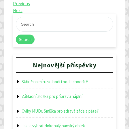
Navigace
Previous
Previous
Post
Next
Next
pro
Post
příspěvek
Search
Nejnovější příspěvky
Skříně na míru se hodí i pod schodiště
Základní složka pro přípravu náplní
Cviky MUDr. Smíška pro zdravá záda a páteř
Jak si vybrat dokonalý pánský oblek