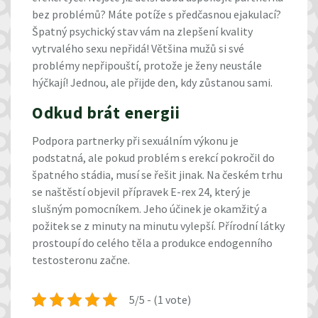
bez problémů? Máte potíže s předčasnou ejakulací?
Špatný psychický stav vám na zlepšení kvality
vytrvalého sexu nepřidá! Většina mužů si své
problémy nepřipouští, protože je ženy neustále
hýčkají! Jednou, ale přijde den, kdy zůstanou sami.
Odkud brát energii
Podpora partnerky při sexuálním výkonu je
podstatná, ale pokud problém s erekcí pokročil do
špatného stádia, musí se řešit jinak. Na českém trhu
se naštěstí objevil přípravek E-rex 24, který je
slušným pomocníkem. Jeho účinek je okamžitý a
požitek se z minuty na minutu vylepší. Přírodní látky
prostoupí do celého těla a produkce endogenního
testosteronu začne.
5/5 - (1 vote)