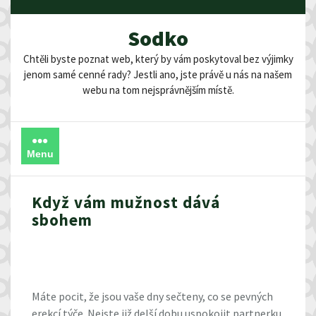
Skip
to
Sodko
content
Chtěli byste poznat web, který by vám poskytoval bez výjimky
jenom samé cenné rady? Jestli ano, jste právě u nás na našem
webu na tom nejsprávnějším místě.
Menu
Když vám mužnost dává
sbohem
Máte pocit, že jsou vaše dny sečteny, co se pevných
erekcí
týče. Nejste již delší dobu uspokojit partnerku