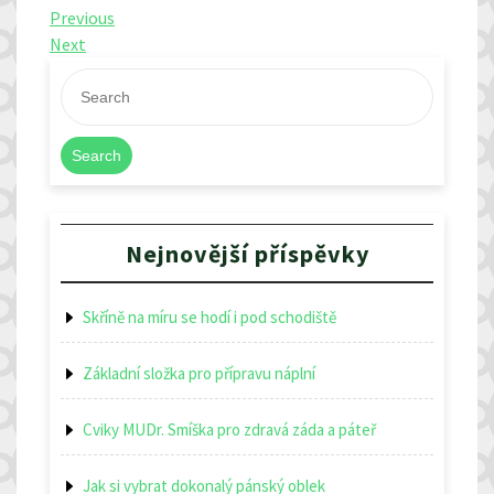
Navigace
Previous
Previous
Post
Next
Next
pro
Post
příspěvek
Search
Nejnovější příspěvky
Skříně na míru se hodí i pod schodiště
Základní složka pro přípravu náplní
Cviky MUDr. Smíška pro zdravá záda a páteř
Jak si vybrat dokonalý pánský oblek