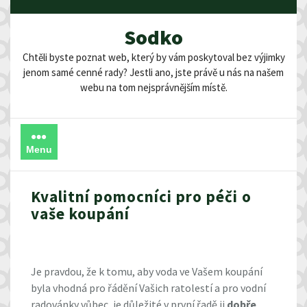
Skip
to
Sodko
content
Chtěli byste poznat web, který by vám poskytoval bez výjimky
jenom samé cenné rady? Jestli ano, jste právě u nás na našem
webu na tom nejsprávnějším místě.
Menu
Kvalitní pomocníci pro péči o
vaše koupání
Je pravdou, že k tomu, aby voda ve Vašem koupání
byla vhodná pro řádění Vašich ratolestí a pro vodní
radovánky vůbec, je důležité v první řadě ji
dobře