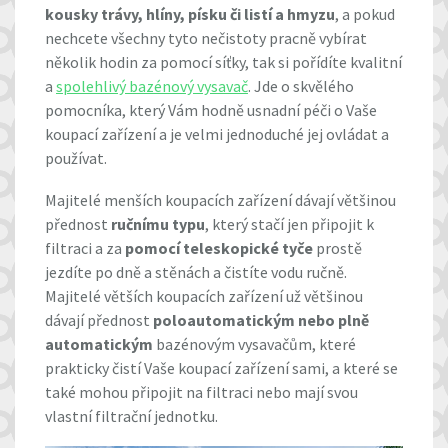
kousky trávy, hlíny, písku či listí a hmyzu
, a pokud
nechcete všechny tyto nečistoty pracně vybírat
několik hodin za pomocí síťky, tak si pořídíte kvalitní
a
spolehlivý bazénový vysavač
. Jde o skvělého
pomocníka, který Vám hodně usnadní péči o Vaše
koupací zařízení a je velmi jednoduché jej ovládat a
používat.
Majitelé menších koupacích zařízení dávají většinou
přednost
ručnímu typu
, který stačí jen připojit k
filtraci a za
pomocí teleskopické tyče
prostě
jezdíte po dně a stěnách a čistíte vodu ručně.
Majitelé větších koupacích zařízení už většinou
dávají přednost
poloautomatickým nebo plně
automatickým
bazénovým vysavačům, které
prakticky čistí Vaše koupací zařízení sami, a které se
také mohou připojit na filtraci nebo mají svou
vlastní filtrační jednotku.