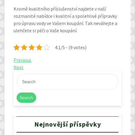
Kromě kvalitního příslušenství najdete v naší
rozmanité nabídce i kvalitní a spolehlivé přípravky
pro úpravu vody ve Vašem koupání. Tak neváhejte a
ulehčete si péči o Vaše koupání.
4.1/5 - (9 votes)
Navigace
Previous
Previous
Post
Next
Next
pro
Post
příspěvek
Search
Nejnovější příspěvky