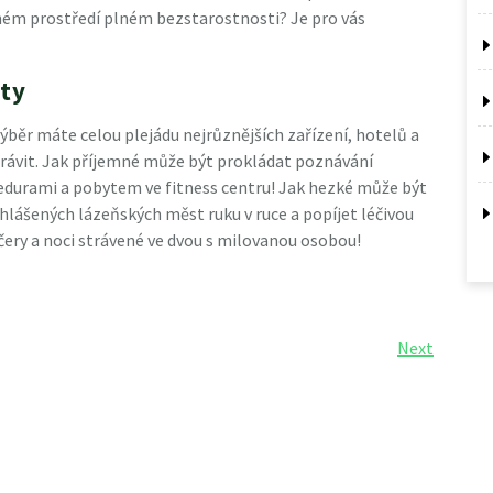
ném prostředí plném bezstarostnosti? Je pro vás
ety
běr máte celou plejádu nejrůznějších zařízení, hotelů a
trávit. Jak příjemné může být prokládat poznávání
cedurami a pobytem ve fitness centru! Jak hezké může být
lášených lázeňských měst ruku v ruce a popíjet léčivou
ery a noci strávené ve dvou s milovanou osobou!
Next
Next
Post