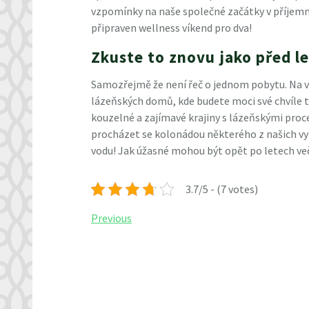
vzpomínky na naše společné začátky v příjem
připraven
wellness víkend pro dva
!
Zkuste to znovu jako před l
Samozřejmě že není řeč o jednom pobytu. Na vý
lázeňských domů, kde budete moci své chvíle 
kouzelné a zajímavé krajiny s lázeňskými pro
procházet se kolonádou některého z našich vyh
vodu! Jak úžasné mohou být opět po letech več
3.7/5 - (7 votes)
Navigace
Previous
Previous
Post
pro
příspěvek