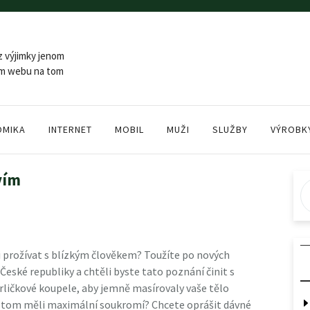
z výjimky jenom
šem webu na tom
OMIKA
INTERNET
MOBIL
MUŽI
SLUŽBY
VÝROBK
vím
i prožívat s blízkým člověkem? Toužíte po nových
eské republiky a chtěli byste tato poznání činit s
ličkové koupele, aby jemně masírovaly vaše tělo
i tom měli maximální soukromí? Chcete oprášit dávné