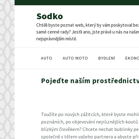
Skip
to
Sodko
content
Chtěli byste poznat web, který by vám poskytoval be
samé cenné rady? Jestli ano, jste právě u nás na na
nejsprávnějším místě.
AUTO
AUTO MOTO
BYDLENÍ
EKON
Pojeďte naším prostřednict
Toužíte po nových zážitcích, které byste mohl
poznáních, po objevování nejrůznějších koutů Č
blízkým člověkem? Chcete nechat bublinky per
společně s tělem vašeho partnera a abyste př