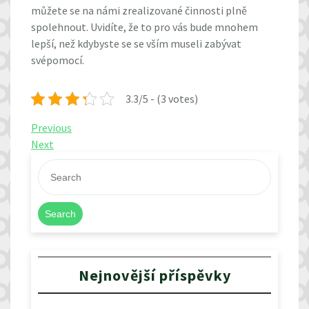
můžete se na námi zrealizované činnosti plně
spolehnout. Uvidíte, že to pro vás bude mnohem
lepší, než kdybyste se se vším museli zabývat
svépomocí.
3.3/5 - (3 votes)
Navigace
Previous
Previous
Post
Next
Next
pro
Post
příspěvek
Search
Nejnovější příspěvky