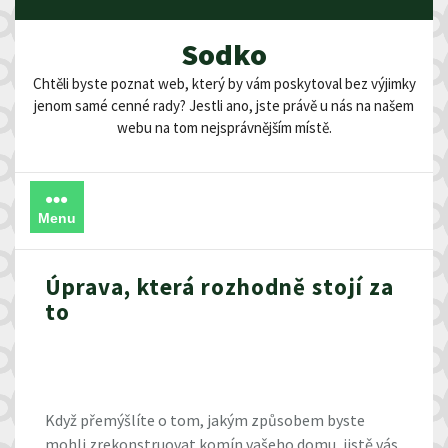
Skip
to
Sodko
content
Chtěli byste poznat web, který by vám poskytoval bez výjimky
jenom samé cenné rady? Jestli ano, jste právě u nás na našem
webu na tom nejsprávnějším místě.
Menu
Úprava, která rozhodně stojí za
to
Když přemýšlíte o tom, jakým způsobem byste
mohli zrekonstruovat komín vašeho domu, jistě vás