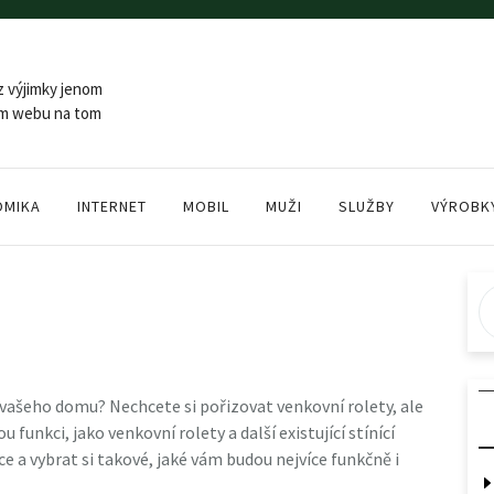
z výjimky jenom
šem webu na tom
OMIKA
INTERNET
MOBIL
MUŽI
SLUŽBY
VÝROBK
vašeho domu? Nechcete si pořizovat venkovní rolety, ale
unkci, jako venkovní rolety a další existující stínící
e a vybrat si takové, jaké vám budou nejvíce funkčně i