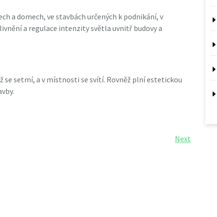
tech a domech, ve stavbách určených k podnikání, v
livnění a regulace intenzity světla uvnitř budovy a
 se setmí, a v místnosti se svítí. Rovněž plní estetickou
avby.
Next
Next
Post