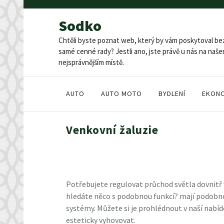
Skip
to
Sodko
content
Chtěli byste poznat web, který by vám poskytoval be
samé cenné rady? Jestli ano, jste právě u nás na na
nejsprávnějším místě.
AUTO
AUTO MOTO
BYDLENÍ
EKON
Venkovní žaluzie
Potřebujete regulovat průchod světla dovnitř 
hledáte něco s podobnou funkcí? mají podobnou f
systémy. Můžete si je prohlédnout v naší nabídc
esteticky vyhovovat.