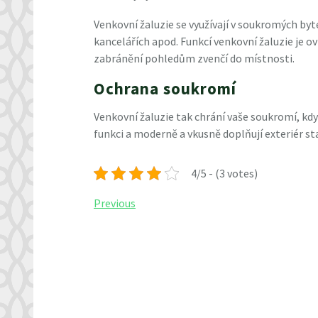
Venkovní žaluzie se využívají v soukromých by
kancelářích apod. Funkcí
venkovní žaluzie
je ov
zabránění pohledům zvenčí do místnosti.
Ochrana soukromí
Venkovní žaluzie tak chrání vaše soukromí, když
funkci a moderně a vkusně doplňují exteriér st
4/5 - (3 votes)
Navigace
Previous
Previous
Post
pro
příspěvek