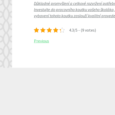
Důkladné promyšlení a celkové rozvržení potřebn
Investujte do pracovního koutku vašeho školáka, 
vybavení tohoto koutku zaslouží kvalitní provede
4.3/5 - (9 votes)
Navigace
Previous
Previous
Post
pro
příspěvek