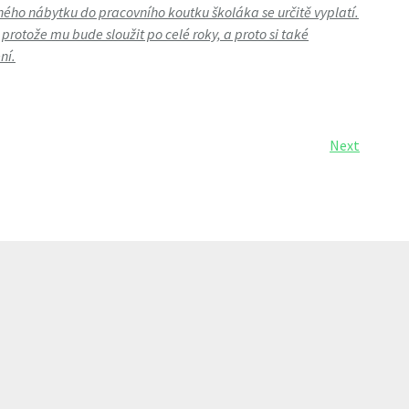
ého nábytku do pracovního koutku školáka se určitě vyplatí.
protože mu bude sloužit po celé roky, a proto si také
ní.
Next
Next
Post