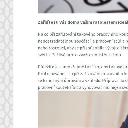
Zařiďte i u vás doma vašim ratolestem ideá
Na co při zařizování takového pracovního ko
nepostradatelnou součástí je pracovní stůl a p
nebo rostoucí, aby se přizpůsobila vývoji dítě
světla. Pečlivě proto zvažte umístění stolu.
Důležité je samozřejmě také to, aby takové pra
Proto neváhejte a při zařizování pracovního k
se k možným úpravám a vzhledu. Příprava do 
pracovní koutek líbit a vyhovovat mu nejen svo