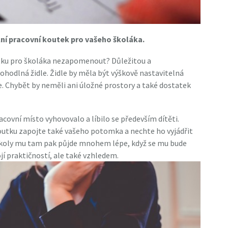
lní pracovní koutek pro vašeho školáka.
utku pro školáka nezapomenout? Důležitou a
ohodlná židle. Židle by měla být výškově nastavitelná
te. Chybět by neměli ani úložné prostory a také dostatek
covní místo vyhovovalo a líbilo se především dítěti.
outku zapojte také vašeho potomka a nechte ho vyjádřit
školy mu tam pak půjde mnohem lépe, když se mu bude
jí praktičností, ale také vzhledem.