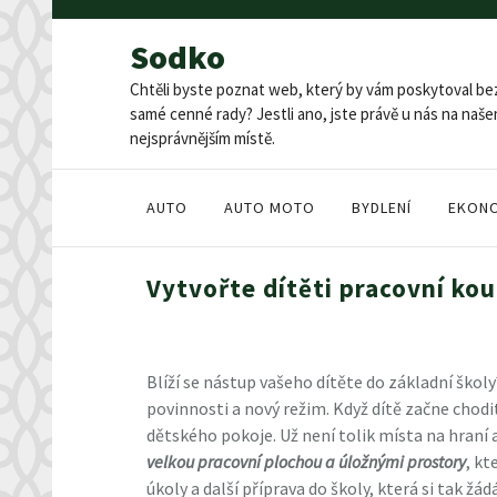
Skip
to
Sodko
content
Chtěli byste poznat web, který by vám poskytoval be
samé cenné rady? Jestli ano, jste právě u nás na na
nejsprávnějším místě.
AUTO
AUTO MOTO
BYDLENÍ
EKON
Vytvořte dítěti pracovní ko
Blíží se nástup vašeho dítěte do základní škol
povinnosti a nový režim. Když dítě začne chodit
dětského pokoje. Už není tolik místa na hraní a
velkou pracovní plochou a úložnými prostory
, kt
úkoly a další příprava do školy, která si tak ž