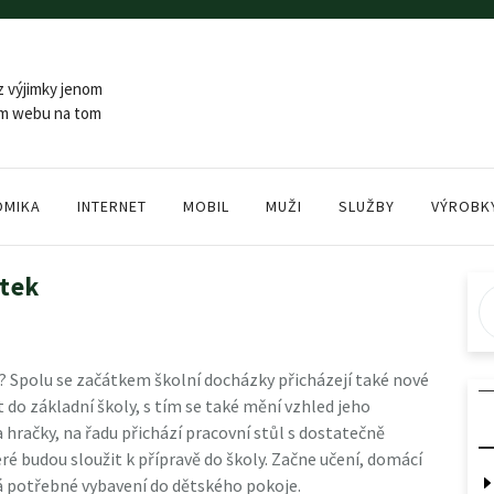
z výjimky jenom
šem webu na tom
OMIKA
INTERNET
MOBIL
MUŽI
SLUŽBY
VÝROBK
utek
y? Spolu se začátkem školní docházky přicházejí také nové
 do základní školy, s tím se také mění vzhled jeho
 hračky, na řadu přichází pracovní stůl s dostatečně
eré budou sloužit k přípravě do školy. Začne učení, domácí
ádá potřebné vybavení do dětského pokoje.