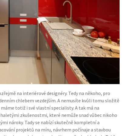
zřejmě na interiérové designéry. Tedy na někoho, pro
odenním chlebem vezdejším. A nemusíte kvůli tomu složitě
 máme totiž i své vlastní specialisty. A tak má na
nohaletými zkušenostmi, které nemůže snad vůbec nikoho
kými nároky.
Tady se nabízí skutečně kompletní a
acování projektů na míru, návrhem počínaje a stavbou