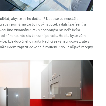
dělat, abyste se ho dočkali? Nebo se to neustále
 třeba i poměrně často nový nábytek a další zařízení, u
ho dalšího zklamání? Pak s podobným nic neřešícím
od někoho, kdo si s tím umí poradit.
Hodila by se vám
evíte, kde dotyčného najít? Nechci se vám vnucovat, ale s
že lidem zajistit dokonalé bydlení. Kdo i z nějaké ratejny