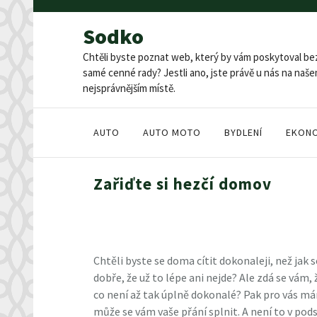
Skip
to
Sodko
content
Chtěli byste poznat web, který by vám poskytoval be
samé cenné rady? Jestli ano, jste právě u nás na na
nejsprávnějším místě.
AUTO
AUTO MOTO
BYDLENÍ
EKON
Zařiďte si hezčí domov
Chtěli byste se doma cítit dokonaleji, než jak 
dobře, že už to lépe ani nejde? Ale zdá se vám
co není až tak úplně dokonalé? Pak pro vás má
může se vám vaše přání splnit. A není to v pod