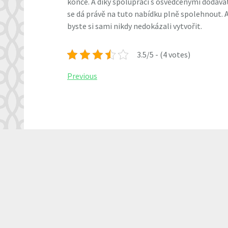
konče. A díky spolupráci s osvědčenými dodavat
se dá právě na tuto nabídku plně spolehnout.
byste si sami nikdy nedokázali vytvořit.
3.5/5 - (4 votes)
Navigace
Previous
Previous
Post
pro
příspěvek