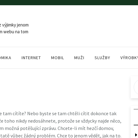
z výjimky jenom
šem webu na tom
OMIKA
INTERNET
MOBIL
MUŽI
SLUŽBY
VÝROBK
se tam cítíte? Nebo byste se tam chtěli cítit dokonce tak
, že toho nikdy nedosáhnete, protože se vždycky najde něco,
m možná potěšující zprávu. Chcete-li mít hezčí domov,
statě vůbec žádný problém. Chce to jenom vědět, jak na to.