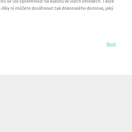
eli se lze spolehnout na kvalitu ve všech ohledech.
Takže
 A díky ní můžete dosáhnout tak dokonalého domova, jaký
Next
Next
Post