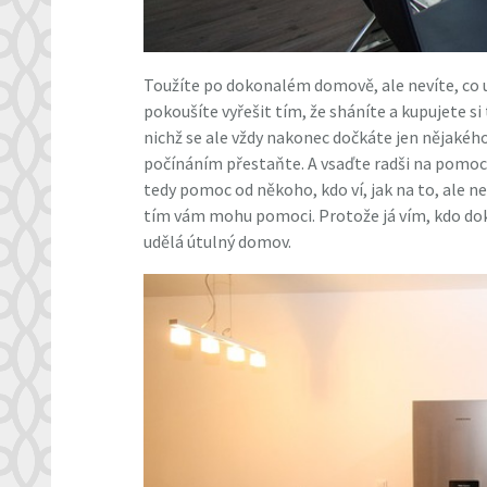
Toužíte po dokonalém domově, ale nevíte, co u
pokoušíte vyřešit tím, že sháníte a kupujete si
nichž se ale vždy nakonec dočkáte jen nějaké
počínáním přestaňte. A vsaďte radši na pomoc 
tedy pomoc od někoho, kdo ví, jak na to, ale n
tím vám mohu pomoci. Protože já vím, kdo doká
udělá útulný domov.